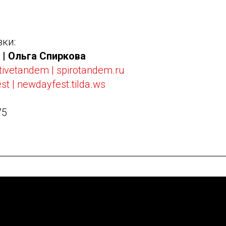
.
ки:
 | Ольга Спиркова
tivetandem | spirotandem.ru
t | newdayfest.tilda.ws
75