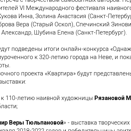
ителей VI Международного фестиваля наивного
укова Инна, Золина Анастасия (Санкт-Петербу
еброва Вера (Старый Оскол), Спечинский Зинови
Александр, Шубина Елена (Санкт-Петербург).
удут подведены итоги онлайн-конкурса «Одна
иуроченного к 320-летию города на Неве, и по
оты.
очного проекта «Квартира» будут представлен
ыставки:
 к 110-летию наивной художницы
Рязановой 
ласти;
мир Веры Тюльпановой
» - выставка творческих
иваля 2018-2022 годов и победительницы зрит