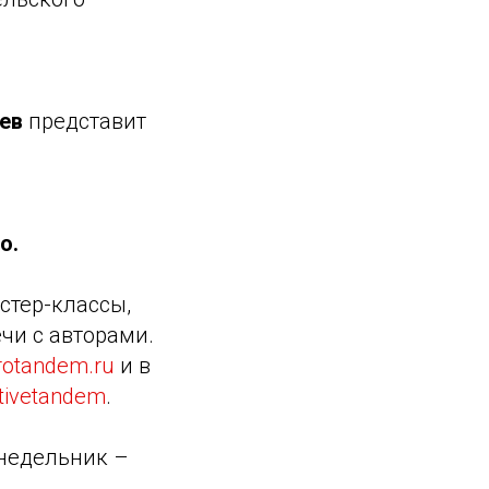
ев
представит
о.
стер-классы,
чи с авторами.
rotandem.ru
и в
tivetandem
.
онедельник –