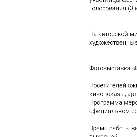
голосования (3 м
На авторской м
художественные
Фотовыставка
«
Посетителей ожи
кинопоказы, арт
Программа меро
официальном со
Время работы вы
выходной.