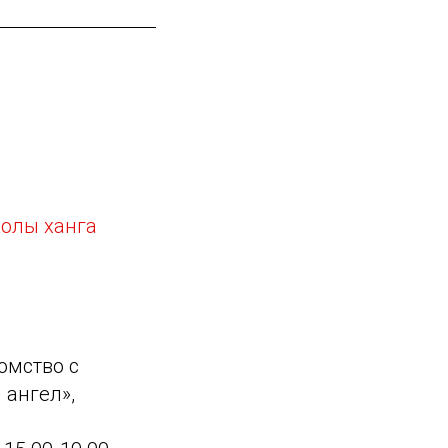
олы ханга
омство с
 ангел»,