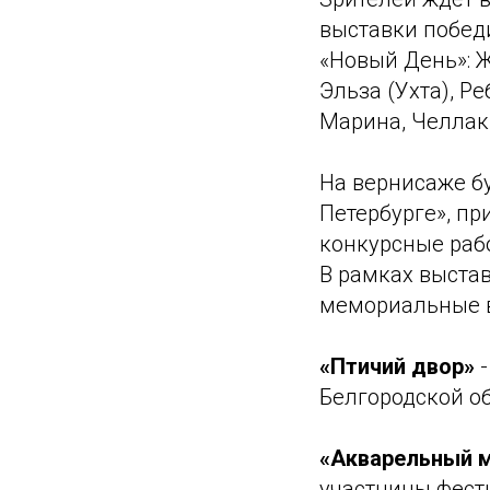
выставки побед
«Новый День»: Ж
Эльза (Ухта), Р
Марина, Челлак 
На вернисаже б
Петербурге», пр
конкурсные раб
В рамках выстав
мемориальные в
«Птичий двор»
-
Белгородской об
«Акварельный 
участницы фест