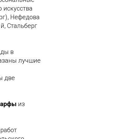
 искусства
рг), Нефедова
й, Стальберг
жды в
казаны лучшие
ы две
Марфы
из
 работ
ельского