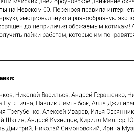
пяти майских дней броуновское движение охв
ы на Невском 60. Перенося правила интернета
яркую, эмоциональную и разнообразную экспо
посвящен до неприличия обожаемым котикам! А
олучить лайки работам, которые им понравятс
авки:
нков, Николай Васильев, Андрей Геращенко, Н
а Путятична, Павлик Лемтыбож, Алла Джигирей
я Трегубенко, Алексей Уваров, Илья Овсянник
ий Шагин, Андрей Кузнецов, Кирилл Миллер, Ю
ль Дмитрий, Николай Симоновский, Ирина Муз