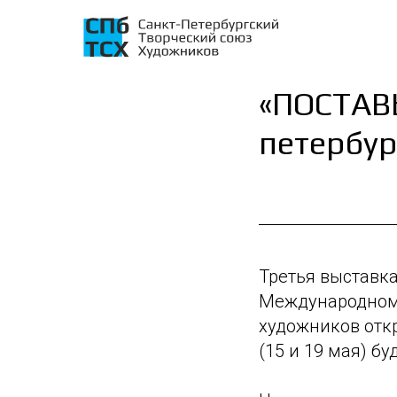
«ПОСТАВ
петербур
Третья выставка
Международному
художников откр
(15 и 19 мая) б