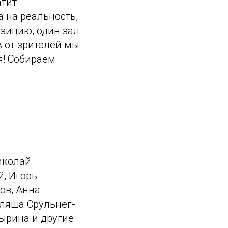
атит
 на реальность,
зицию, один зал
 от зрителей мы
я! Собираем
иколай
, Игорь
ов, Анна
ляша Срульнег-
ырина и другие