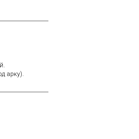
й.
д арку).