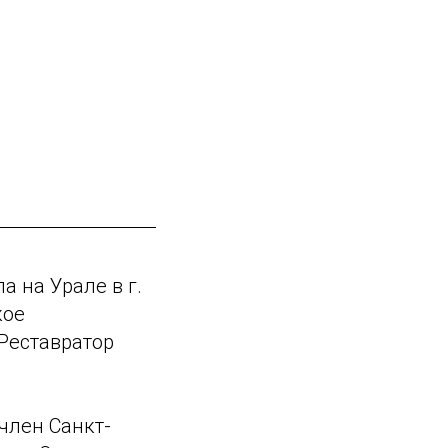
а на Урале в г.
кое
Реставратор
член Санкт-