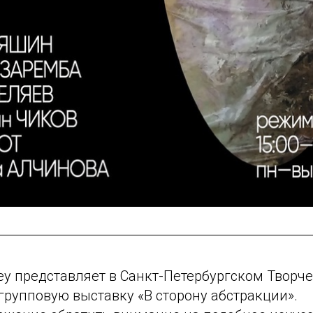
ey представляет в Санкт-Петербургском Творч
групповую выставку «В сторону абстракции».