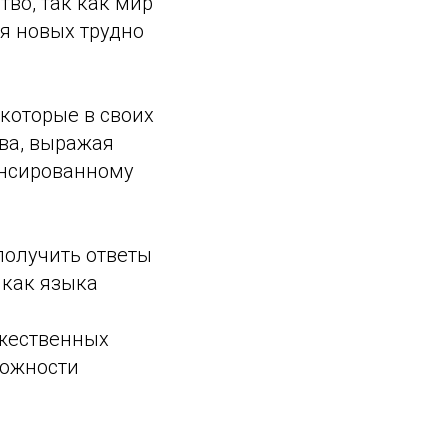
во, так как мир
я новых трудно
 которые в своих
ва, выражая
ансированному
получить ответы
 как языка
ожественных
можности