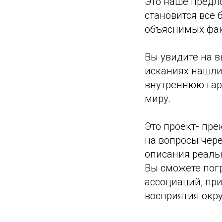
Это наше предло
становится все 
объяснимых фак
Вы увидите на в
исканиях нашли
внутреннюю гар
миру.
Это проект- пре
на вопросы чере
описания реаль
Вы сможете пог
ассоциаций, при
восприятия окр