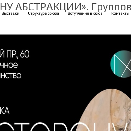
ОНУ АБСТРАКЦИИ». Группо
Выставки
Структура союза
Вступление в союз
Контакты
а