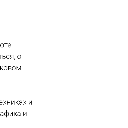
оте
ься, о
аковом
ехниках и
рафика и