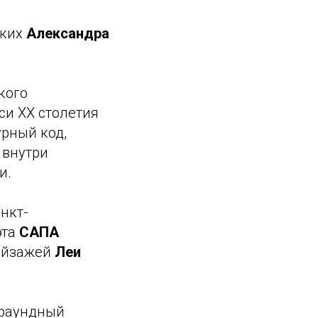
ских
Александра
кого
си XX столетия
урный код,
 внутри
и.
нкт-
эта
САПА
ейзажей
Леи
раундный