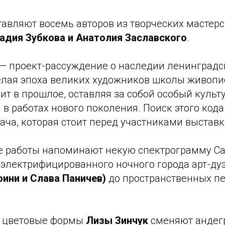
тавляют восемь авторов из творческих мастер
надия Зубкова и Анатолия Заславского
.
— проект-рассуждение о наследии ленинградс
елая эпоха великих художников школы живопи
ит в прошлое, оставляя за собой особый культ
 работах нового поколения. Поиск этого кода
дача, которая стоит перед участниками выставк
 работы напоминают некую спектрограмму Са
 электрифицированного ночного города арт-ду
оини и Слава Паничев)
до пространственных п
е цветовые формы
Лизы Зинчук
сменяют андег