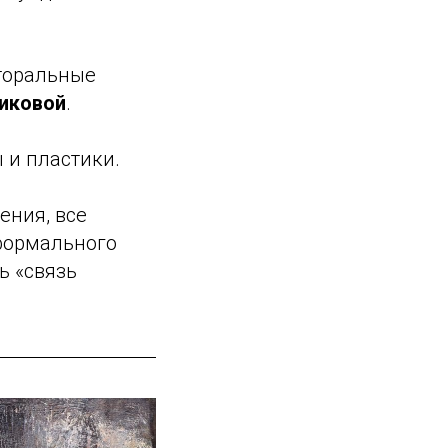
сторальные
иковой
.
 и пластики.
ения, все
формального
ь «связь