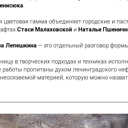
енисюка
.
я цветовая гамма объединяет городские и па
шафтах
Стаси Малаховской
и
Натальи Пшеничн
на Лепешкина
— это отдельный разговор формы
ницу в творческих подходах и техниках исполн
 работы пропитаны духом ленинградского не
 неосязаемой материей, которую можно назват