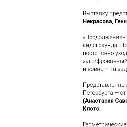
Выставку предс
Некрасова, Ген
«Продолжение» 
андеграунда. Ц
постепенно уход
зашифрованный в
и вовне — та за
Представленные
Петербурга — от
(Анастасия Сав
Клотс.
Геометрически