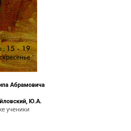
ипа Абрамовича
айловский, Ю.А.
же ученики