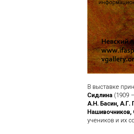
В выставке при
Сидлина
(1909 –
А.Н. Басин, А.Г.
Нашивочников, С
учеников и их 