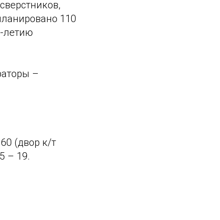
сверстников,
апланировано 110
0-летию
ураторы –
60 (двор к/т
5 – 19.