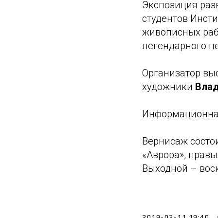
Экспозиция разв
студентов Инсти
живописных раб
легендарного пе
Организатор вы
художники
Влад
Информационна
Вернисаж состоит
«Аврора», правы
Выходной – вос
2019-02-11 19:40