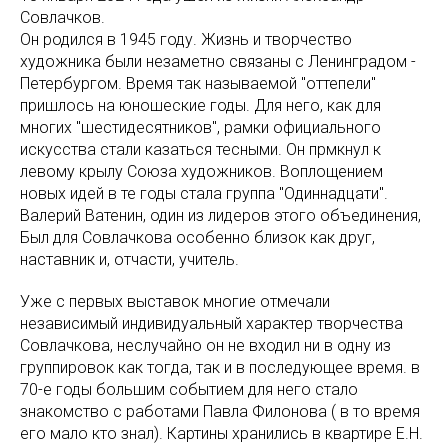
Совлачков.
Он родился в 1945 году. Жизнь и творчество
художника были незаметно связаны с Ленинградом -
Петербургом. Время так называемой "оттепели"
пришлось на юношеские годы. Для него, как для
многих "шестидесятников", рамки официального
искусства стали казаться тесными. Он прмкнул к
левому крылу Союза художников. Воплощением
новых идей в те годы стала группа "Одиннадцати".
Валерий Ватенин, один из лидеров этого объединения,
Был для Совлачкова особенно близок как друг,
наставник и, отчасти, учитель.
Уже с первых выставок многие отмечали
независимый индивидуальный характер творчества
Совлачкова, неслучайно он не входил ни в одну из
группировок как тогда, так и в последующее время. в
70-е годы большим событием для него стало
знакомство с работами Павла Филонова ( в то время
его мало кто знал). Картины хранились в квартире Е.Н.