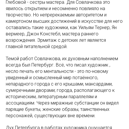
Глебовой - сестры мастера. Для Совлачкова это
явилось открытием и несомненно повлияло на
творчество. Но непререкаемым авторитетом и
камертоном высших достижений в искусстве для него
оставались такие художники, как Уильям Тернер, Ян
вермеер, Джон Констебл, мастера раннего
возрождения. Эрмитаж с детских лет является
главной питательной средой.
Темой работ Совлачкова, их духовным наполнением
всегда был Петербург. Всё, что писал художник ,
несло печать его ментальности - это по-новому
увиденный и осмысленный мир потаённого,
непарадного города с его крышами, мансардами,
сумеречными дворами; города, располагающего к
историческим, литературным параллелям и
ассоциациям. Через миражные субстанции он видел
парящие букеты, женские образы, таинственных
персонажей, существующих вне времени.
Дух Петербурга в работах художника ощущается