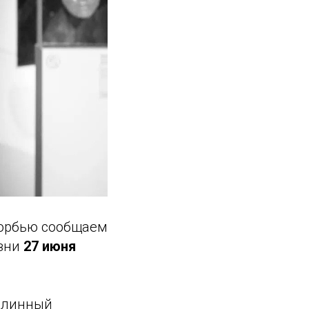
корбью сообщаем
зни
27 июня
одлинный