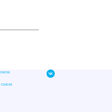
союза
 союза