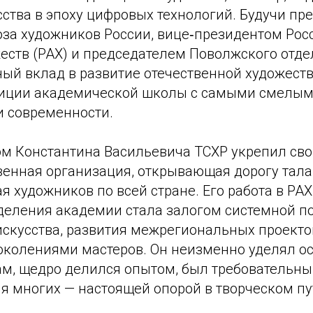
ства в эпоху цифровых технологий. Будучи пр
юза художников России, вице‑президентом Рос
еств (РАХ) и председателем Поволжского отде
ный вклад в развитие отечественной художеств
диции академической школы с самыми смелы
 современности.
ом Константина Васильевича ТСХР укрепил сво
енная организация, открывающая дорогу тала
художников по всей стране. Его работа в РАХ 
деления академии стала залогом системной п
искусства, развития межрегиональных проекто
околениями мастеров. Он неизменно уделял о
м, щедро делился опытом, был требовательны
я многих — настоящей опорой в творческом пу