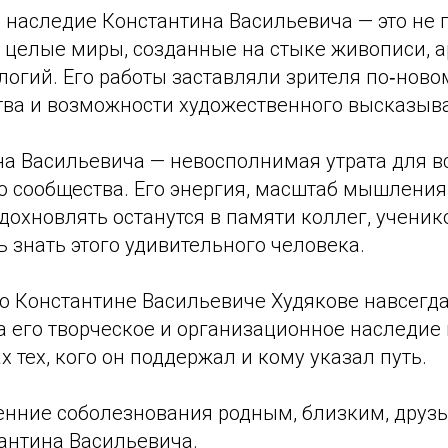
 наследие Константина Васильевича — это не 
 целые миры, созданные на стыке живописи, а
огий. Его работы заставляли зрителя по‑ново
тва и возможности художественного высказыв
на Васильевича — невосполнимая утрата для в
о сообщества. Его энергия, масштаб мышления
дохновлять останутся в памяти коллег, ученико
 знать этого удивительного человека.
о Константине Васильевиче Худякове навсегда
а его творческое и организационное наследие
х тех, кого он поддержал и кому указал путь.
нние соболезнования родным, близким, друзь
антина Васильевича.