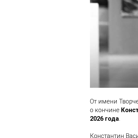
От имени Творч
о кончине
Конст
2026 года
.
Константин Вас