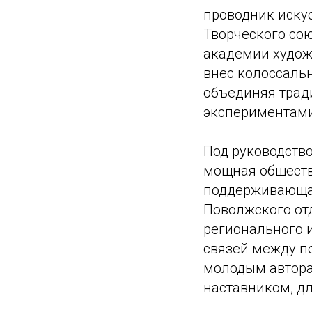
проводник искус
Творческого со
академии худож
внёс колоссаль
объединяя тра
экспериментами
Под руководств
мощная обществ
поддерживающая 
Поволжского от
регионального 
связей между п
молодым автора
наставником, дл