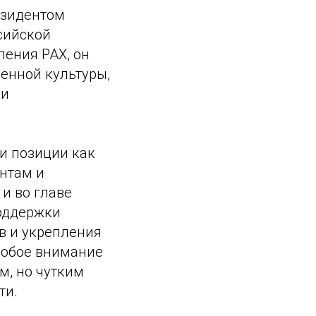
езидентом
сийской
ления РАХ, он
енной культуры,
ми
и позиции как
нтам и
и во главе
оддержки
в и укрепления
собое внимание
м, но чутким
ти.