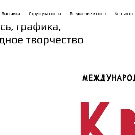
Выставки
Структура союза
Вступление в союз
Контакты
ь, графика,
дное творчество